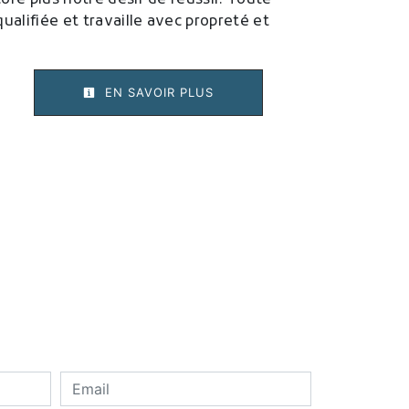
ore plus notre désir de réussir. Toute
ualifiée et travaille avec propreté et
EN SAVOIR PLUS