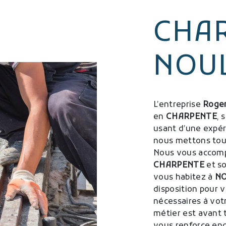
CHAR
NOU
L’entreprise
Roger
en
CHARPENTE
, 
usant d’une expéri
nous mettons tout
Nous vous accomp
CHARPENTE
et so
vous habitez à
NO
disposition pour 
nécessaires à vot
métier est avant 