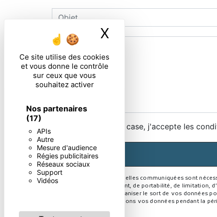
X
Masquer le ban
Ce site utilise des cookies
et vous donne le contrôle
sur ceux que vous
souhaitez activer
Nos partenaires
(17)
En cochant cette case, j'accepte les condi
APIs
Autre
Mesure d'audience
Régies publicitaires
Réseaux sociaux
Support
** Les données personnelles communiquées sont nécessaire
Vidéos
rectification, d’effacement, de portabilité, de limitation
contrôle, ainsi que d’organiser le sort de vos données po
demandé. Nous conservons vos données pendant la période