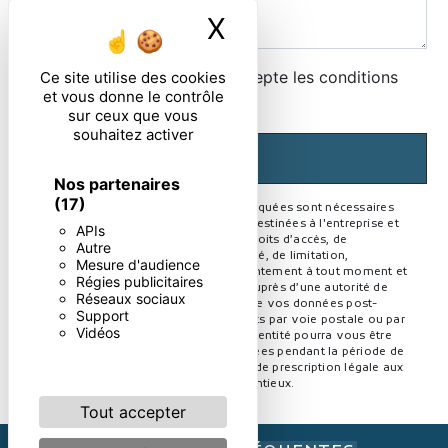
X
Masquer le ban
En cochant cette case, j'accepte les conditions
Ce site utilise des cookies
et vous donne le contrôle
particulières ci-dessous **
sur ceux que vous
souhaitez activer
ENVOYER
Nos partenaires
(17)
** Les données personnelles communiquées sont nécessaires
aux fins de vous contacter. Elles sont destinées à l'entreprise et
APIs
ses sous-traitants. Vous disposez de droits d’accès, de
Autre
rectification, d’effacement, de portabilité, de limitation,
Mesure d'audience
d’opposition, de retrait de votre consentement à tout moment et
Régies publicitaires
du droit d’introduire une réclamation auprès d’une autorité de
Réseaux sociaux
contrôle, ainsi que d’organiser le sort de vos données post-
Support
mortem. Vous pouvez exercer ces droits par voie postale ou par
Vidéos
courrier électronique. Un justificatif d'identité pourra vous être
demandé. Nous conservons vos données pendant la période de
prise de contact puis pendant la durée de prescription légale aux
fins probatoire et de gestion des contentieux.
Tout accepter