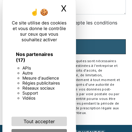
X
Masquer le ban
En cochant cette case, j'accepte les conditions
Ce site utilise des cookies
et vous donne le contrôle
particulières ci-dessous **
sur ceux que vous
souhaitez activer
ENVOYER
Nos partenaires
(17)
** Les données personnelles communiquées sont nécessaires
aux fins de vous contacter. Elles sont destinées à l'entreprise et
APIs
ses sous-traitants. Vous disposez de droits d’accès, de
Autre
rectification, d’effacement, de portabilité, de limitation,
Mesure d'audience
d’opposition, de retrait de votre consentement à tout moment et
Régies publicitaires
du droit d’introduire une réclamation auprès d’une autorité de
Réseaux sociaux
contrôle, ainsi que d’organiser le sort de vos données post-
Support
mortem. Vous pouvez exercer ces droits par voie postale ou par
Vidéos
courrier électronique. Un justificatif d'identité pourra vous être
demandé. Nous conservons vos données pendant la période de
prise de contact puis pendant la durée de prescription légale aux
fins probatoire et de gestion des contentieux.
Tout accepter