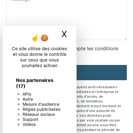
X
Masquer le ban
En cochant cette case, j'accepte les conditions
Ce site utilise des cookies
et vous donne le contrôle
particulières ci-dessous **
sur ceux que vous
souhaitez activer
ENVOYER
Nos partenaires
(17)
** Les données personnelles communiquées sont nécessaires
aux fins de vous contacter. Elles sont destinées à l'entreprise et
APIs
ses sous-traitants. Vous disposez de droits d’accès, de
Autre
rectification, d’effacement, de portabilité, de limitation,
Mesure d'audience
d’opposition, de retrait de votre consentement à tout moment et
Régies publicitaires
du droit d’introduire une réclamation auprès d’une autorité de
Réseaux sociaux
contrôle, ainsi que d’organiser le sort de vos données post-
Support
mortem. Vous pouvez exercer ces droits par voie postale ou par
Vidéos
courrier électronique. Un justificatif d'identité pourra vous être
demandé. Nous conservons vos données pendant la période de